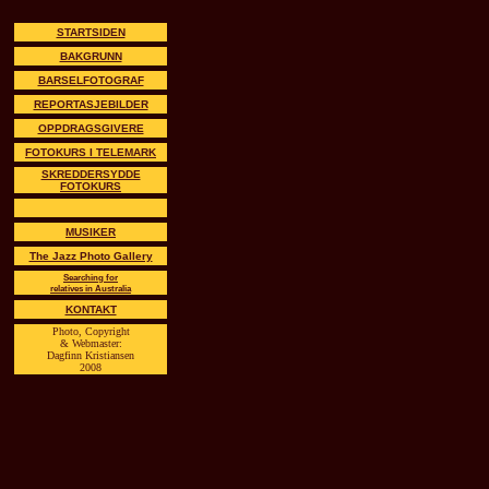
STARTSIDEN
BAKGRUNN
BARSELFOTOGRAF
REPORTASJEBILDER
OPPDRAGSGIVERE
FOTOKURS I TELEMARK
SKREDDERSYDDE
FOTOKURS
MUSIKER
The Jazz Photo Gallery
Searching for
relatives in Australia
KONTAKT
Photo, Copyright
& Webmaster:
Dagfinn Kristiansen
2008